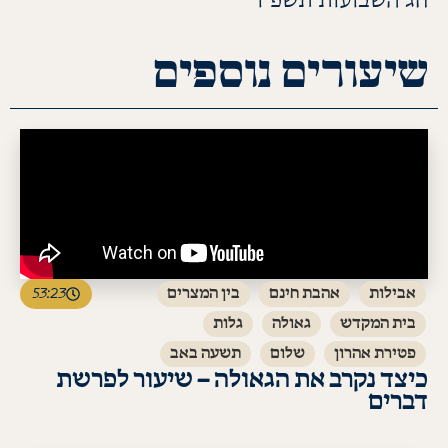
חג השבועות תשפ"ו
שיעורים נוספים
אבילות
אהבת חינם
בין המצרים
53:23
בית המקדש
גאולה
גלות
פטירת אהרון
שלום
תשעה באב
כיצד נקרב את הגאולה – שיעור לפרשת
דברים
לעמוד השיעור