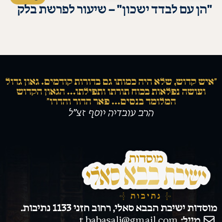
"הן עם לבדד ישכון" – שיעור לפרשת בלק
לעמוד השיעור
“איש קדוש, שלא היה כמותו גם בדורות קודמים. גאון גדול
ועושה נפלאות בכוח תורתו ותפילתו... הגאון הקדוש
המלומד בנסים... פאר הדור והדרו"
הרב עובדיה יוסף זצ”ל
מוסדות ישיבת הבבא סאלי, רחוב חזני 1133 נתיבות.
מייל:
t.babasali@gmail.com