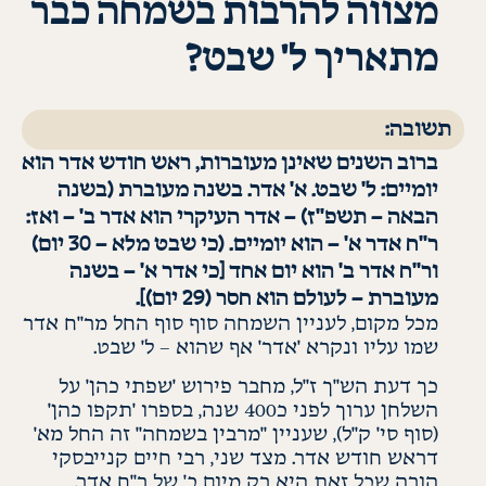
מצווה להרבות בשמחה כבר
מתאריך ל' שבט?
תשובה:
ברוב השנים שאינן מעוברות, ראש חודש אדר הוא
יומיים: ל' שבט. א' אדר. בשנה מעוברת (בשנה
הבאה – תשפ"ז) – אדר העיקרי הוא אדר ב' – ואז:
ר"ח אדר א' – הוא יומיים. (כי שבט מלא – 30 יום)
ור"ח אדר ב' הוא יום אחד [כי אדר א' – בשנה
מעוברת – לעולם הוא חסר (29 יום)].
מכל מקום, לעניין השמחה סוף סוף החל
מר"ח
אדר
שמו עליו ונקרא 'אדר' אף שהוא – ל' שבט
.
כך דעת
הש"ך
ז"ל, מחבר פירוש 'שפתי כהן' על
השלחן ערוך לפני כ400 שנה, בספרו 'תקפו כהן'
(סוף סי' ק"ל), שעניין "מרבין בשמחה" זה החל מא'
דראש
חודש אדר. מצד שני, רבי חיים
קנייבסקי
הורה שכל זאת היא רק מיום ב' של ר"ח אדר,