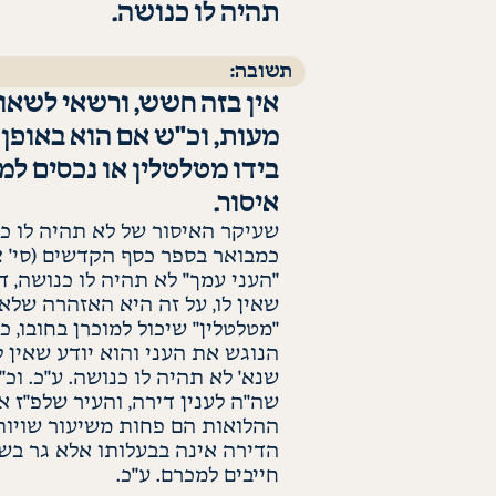
תהיה לו כנושה.
תשובה:
אין בזה חשש, ורשאי לשאול
מעות, וכ"ש אם הוא באופן 
בידו מטלטלין או נכסים למכ
איסור.
שעיקר האיסור של לא תהיה לו כ
כמבואר בספר כסף הקדשים (סי'
צ
"העני עמך" לא תהיה לו כנושה, ד
שאין לו, על זה היא האזהרה שלא 
"
מטלטלין
" שיכול למוכרן בחובו,
כ
הנוגש את העני והוא יודע שאין לו
שנא' לא תהיה לו כנושה. ע"כ. וכ
שה"ה
לענין
דירה, והעיר
שלפ"ז
אי
ההלואות
הם פחות משיעור
שויות
הדירה אינה בבעלותו אלא גר בש
חייבים למכרם. ע"כ.