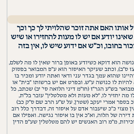
 אותו האם אתה זוכר שהלויתי לך כך וכך
שאינו יודע אם יש לו מעות להחזירו או שיש
ור בחובו, וכ"ש אם ידוע שיש לו, אין בזה
נושה הוא
דוקא
כשיודע באופן ברור שאין לו מה לשלם,
ז
ס"ב), וכתב שעיקר האיסור הוא ע"פ המבואר בפסוק
היינו שהוא עמך בגדר עני ודאי ואתה יודע ומכיר בו
להיות לו כנושה ע"ש. ובפרט אם יש ברשותו "בית" או
מבואר
בש"ע
הגר"ז
(
חו"מ
דיני
הלואה
סי'
יב
) שכתב, כל
 מה יחזיר לו, "לא מעות ולא
מטלטלין
" עובר
בל"ת
,
"כ בספר אמרי יעקב (שטרן, על ש"ע הרב שם
ס"ק
כב
)
ן מצוי כ"כ שיעבור אדם על איסור זה,
דבדרך
כלל רוב
דירה של
הלוה
, וא"כ אין בו איסור נגישה. ואפילו אם
כירות, מ"מ רוב האנשים יש להם
מטלטלין
שע"פ הדין