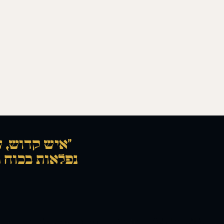
“איש קדוש, ש
נפלאות בכוח ת