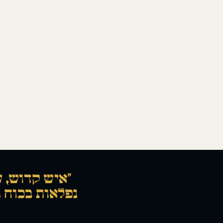
“איש קדוש, ש
נפלאות בכוח ת