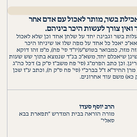
ילת בשר, מותר לאכול עם אדם אחר
ואין צורך לעשות היכר ביניהם.
לות בשר וגבינה יחד על שלחן אחד וכן שלא לאכול
אא"כ יאכל כל אחד על מפה שלו או שיניחו היכר
זה מזה, כמבואר
בטוש"ע
(יו"ד סי' פח), מ"מ זהו
דוקא
ינן
שיאכלם יחד,
משא"כ
בנ"ד
שנמצא בתוך שש שעות
רינן
. וכן כתב
הפרמ"ג
(סי' פח
משב"ז
ס"ק
ב)
דכל
כה"ג
 מרן
החיד"א
ז"ל
בברכ"י
(סי' פח
ס"ק
ח), וכתב ע"ז שכן
כא
) משם עוד אחרונים.
הרב יוסף סעדו
מורה הוראה בבית המדרש "תפארת בבא
סאלי"