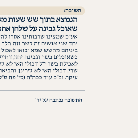
תשובה:
הנמצא בתוך שש שעות מאכ
שאוכל גבינה על שלחן אחד 
אע"פ
שמצינו
שרבותינו אסרו להע
יחד שני אנשים זה בשר וזה חלב 
ביניהם מחשש שמא יבואו לאכול 
כשאוכלים בשר וגבינה יחד,
דחייש
לאכילת בשר
י"ל
דכולי האי לא
גז
שרי, דכולי האי לא
גזרינן
. והביאו
עיקר. וכ"כ עוד
בכה"ח
(סי' פח
ס"ק
התשובה נכתבה על ידי